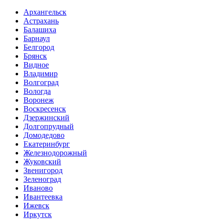
Архангельск
Астрахань
Балашиха
Барнаул
Белгород
Брянск
Видное
Владимир
Волгоград
Вологда
Воронеж
Воскресенск
Дзержинский
Долгопрудный
Домодедово
Екатеринбург
Железнодорожный
Жуковский
Звенигород
Зеленоград
Иваново
Ивантеевка
Ижевск
Иркутск