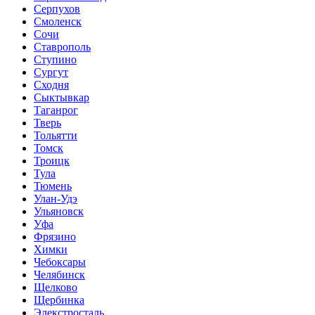
Серпухов
Смоленск
Сочи
Ставрополь
Ступино
Сургут
Сходня
Сыктывкар
Таганрог
Тверь
Тольятти
Томск
Троицк
Тула
Тюмень
Улан-Удэ
Ульяновск
Уфа
Фрязино
Химки
Чебоксары
Челябинск
Щелково
Щербинка
Элекстросталь