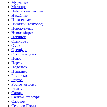
Мурманск
Мытищи
Набережные челны
Нахабино
Нижнекамск
Нижний Новгород
Новокузнецк
Новосибирск
Ногинск
Одинцово
Омск
Оренбург
Орехово-Зуево
Пенза
Пермь
Подольск
Пушкино
Раменское
Реутов
Ростов на дону
Рязань
Самара
Санкт-Петербург
Саратов
Сергиев Посад