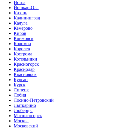
Истра
Йошкар-Ола
Казань
Калининград
Калуга
Кемерово
Киров
Климовск
Коломна
Королев
Кострома
Котельники
Красногорск
Краснодар
Красноярск
Курган
Курск
Липецк
Лобня
Лосино-Петровский
Лыткарино
Люберцы
Магнитогорск
Москва
Московский