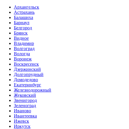
Архангельск
Астрахань
Балашиха
Барнаул
Белгород
Брянск
Видное
Владимир
Волгоград
Вологда
Воронеж
Воскресенск
Дзержинский
Долгопрудный
Домодедово
Екатеринбург
Железнодорожный
Жуковский
Звенигород
Зеленоград
Иваново
Ивантеевка
Ижевск
Иркутск