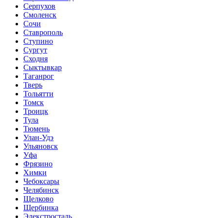
Серпухов
Смоленск
Сочи
Ставрополь
Ступино
Сургут
Сходня
Сыктывкар
Таганрог
Тверь
Тольятти
Томск
Троицк
Тула
Тюмень
Улан-Удэ
Ульяновск
Уфа
Фрязино
Химки
Чебоксары
Челябинск
Щелково
Щербинка
Элекстросталь