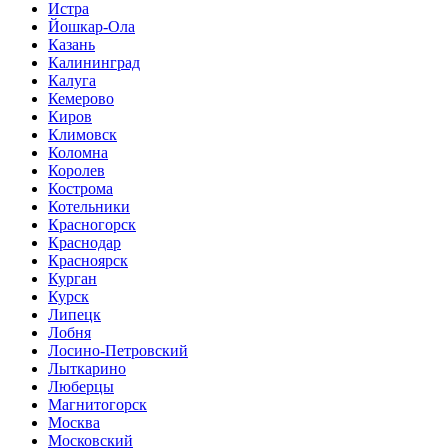
Истра
Йошкар-Ола
Казань
Калининград
Калуга
Кемерово
Киров
Климовск
Коломна
Королев
Кострома
Котельники
Красногорск
Краснодар
Красноярск
Курган
Курск
Липецк
Лобня
Лосино-Петровский
Лыткарино
Люберцы
Магнитогорск
Москва
Московский