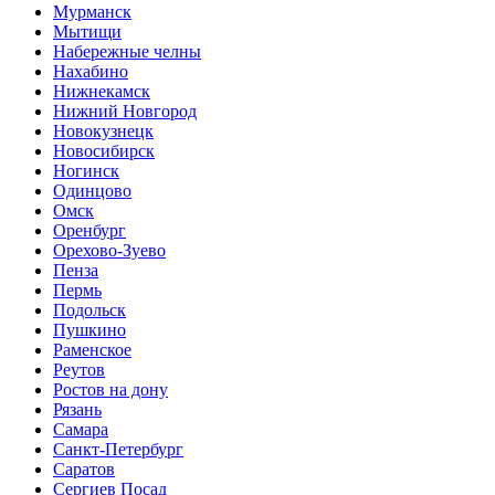
Мурманск
Мытищи
Набережные челны
Нахабино
Нижнекамск
Нижний Новгород
Новокузнецк
Новосибирск
Ногинск
Одинцово
Омск
Оренбург
Орехово-Зуево
Пенза
Пермь
Подольск
Пушкино
Раменское
Реутов
Ростов на дону
Рязань
Самара
Санкт-Петербург
Саратов
Сергиев Посад