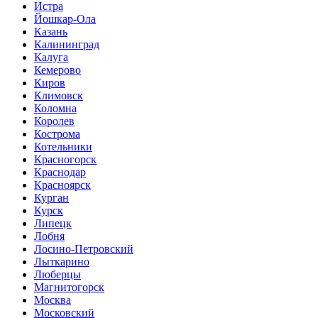
Истра
Йошкар-Ола
Казань
Калининград
Калуга
Кемерово
Киров
Климовск
Коломна
Королев
Кострома
Котельники
Красногорск
Краснодар
Красноярск
Курган
Курск
Липецк
Лобня
Лосино-Петровский
Лыткарино
Люберцы
Магнитогорск
Москва
Московский