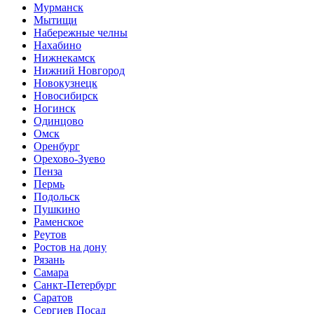
Мурманск
Мытищи
Набережные челны
Нахабино
Нижнекамск
Нижний Новгород
Новокузнецк
Новосибирск
Ногинск
Одинцово
Омск
Оренбург
Орехово-Зуево
Пенза
Пермь
Подольск
Пушкино
Раменское
Реутов
Ростов на дону
Рязань
Самара
Санкт-Петербург
Саратов
Сергиев Посад