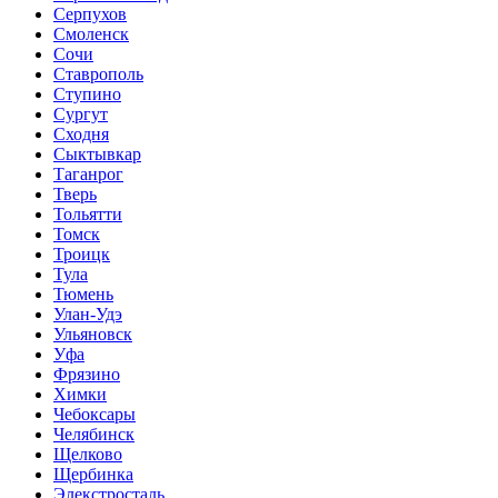
Серпухов
Смоленск
Сочи
Ставрополь
Ступино
Сургут
Сходня
Сыктывкар
Таганрог
Тверь
Тольятти
Томск
Троицк
Тула
Тюмень
Улан-Удэ
Ульяновск
Уфа
Фрязино
Химки
Чебоксары
Челябинск
Щелково
Щербинка
Элекстросталь