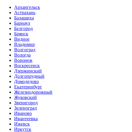
Архангельск
Астрахань
Балашиха
Барнаул
Белгород
Брянск
Видное
Владимир
Волгоград
Вологда
Воронеж
Воскресенск
Дзержинский
Долгопрудный
Домодедово
Екатеринбург
Железнодорожный
Жуковский
Звенигород
Зеленоград
Иваново
Ивантеевка
Ижевск
Иркутск