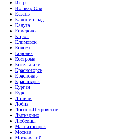
Истра
Йошкар-Ола
Казань
Калининград
Калуга
Кемерово
Киров
Климовск
Коломна
Королев
Кострома
Котельники
Красногорск
Краснодар
Красноярск
Курган
Курск
Липецк
Лобня
Лосино-Петровский
Лыткарино
Люберцы
Магнитогорск
Москва
Московский