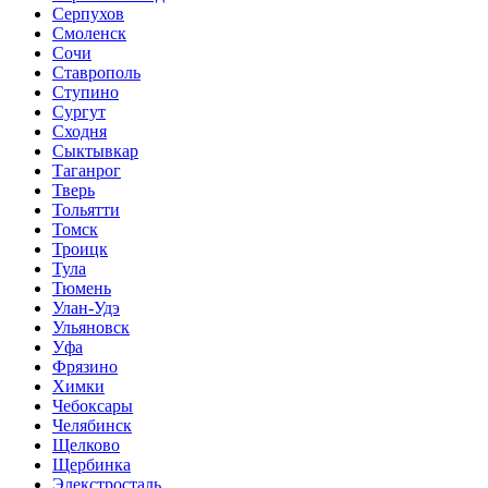
Серпухов
Смоленск
Сочи
Ставрополь
Ступино
Сургут
Сходня
Сыктывкар
Таганрог
Тверь
Тольятти
Томск
Троицк
Тула
Тюмень
Улан-Удэ
Ульяновск
Уфа
Фрязино
Химки
Чебоксары
Челябинск
Щелково
Щербинка
Элекстросталь