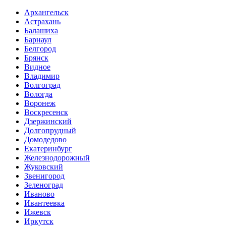
Архангельск
Астрахань
Балашиха
Барнаул
Белгород
Брянск
Видное
Владимир
Волгоград
Вологда
Воронеж
Воскресенск
Дзержинский
Долгопрудный
Домодедово
Екатеринбург
Железнодорожный
Жуковский
Звенигород
Зеленоград
Иваново
Ивантеевка
Ижевск
Иркутск