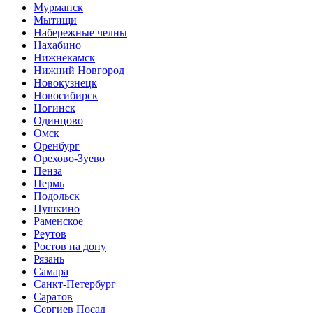
Мурманск
Мытищи
Набережные челны
Нахабино
Нижнекамск
Нижний Новгород
Новокузнецк
Новосибирск
Ногинск
Одинцово
Омск
Оренбург
Орехово-Зуево
Пенза
Пермь
Подольск
Пушкино
Раменское
Реутов
Ростов на дону
Рязань
Самара
Санкт-Петербург
Саратов
Сергиев Посад