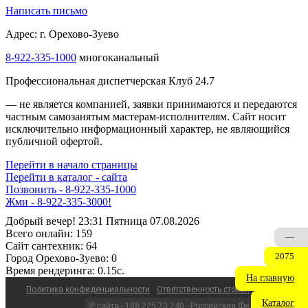
Написать письмо
Адрес: г. Орехово-Зуево
8-922-335-1000
многоканальный
Профессиональная диспетчерская Клуб 24.7
— не является компанией, заявки принимаются и передаются
частным самозанятым мастерам‑исполнителям. Сайт носит
исключительно информационный характер, не являющийся
публичной офертой.
Перейти в начало страницы
Перейти в каталог - сайта
Позвонить - 8-922-335-1000
Жми - 8-922-335-3000!
Добрый вечер! 23:31 Пятница 07.08.2026
Всего онлайн:
159
—
Сайт cантехник:
64
2075
Город Орехово-Зуево:
0
Время рендеринга:
0.15c.
На главную
Политика конфиденциальности
Ответственность сторон
Каталог
IP сайта - 188.225.73.240 - Российская Федерация