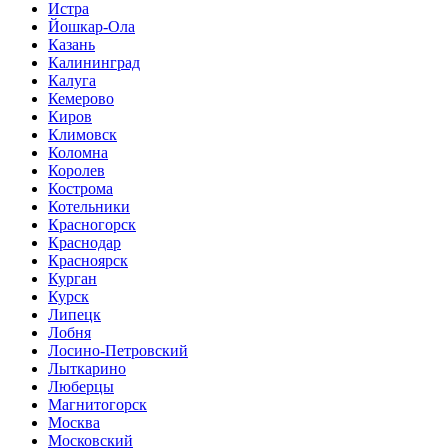
Истра
Йошкар-Ола
Казань
Калининград
Калуга
Кемерово
Киров
Климовск
Коломна
Королев
Кострома
Котельники
Красногорск
Краснодар
Красноярск
Курган
Курск
Липецк
Лобня
Лосино-Петровский
Лыткарино
Люберцы
Магнитогорск
Москва
Московский