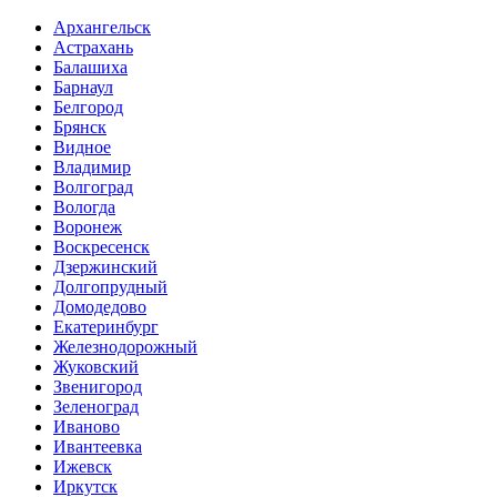
Архангельск
Астрахань
Балашиха
Барнаул
Белгород
Брянск
Видное
Владимир
Волгоград
Вологда
Воронеж
Воскресенск
Дзержинский
Долгопрудный
Домодедово
Екатеринбург
Железнодорожный
Жуковский
Звенигород
Зеленоград
Иваново
Ивантеевка
Ижевск
Иркутск