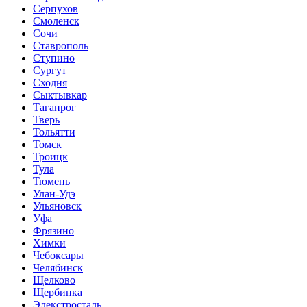
Серпухов
Смоленск
Сочи
Ставрополь
Ступино
Сургут
Сходня
Сыктывкар
Таганрог
Тверь
Тольятти
Томск
Троицк
Тула
Тюмень
Улан-Удэ
Ульяновск
Уфа
Фрязино
Химки
Чебоксары
Челябинск
Щелково
Щербинка
Элекстросталь