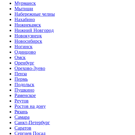
Мурманск
Мытищи
Набережные челны
Нахабино
Нижнекамск
Нижний Новгород
Новокузнецк
Новосибирск
Ногинск
Одинцово
Омск
Оренбург
Орехово-Зуево
Пенза
Пермь
Подольск
Пушкино
Раменское
Реутов
Ростов на дону
Рязань
Самара
Санкт-Петербург
Саратов
Сергиев Посад