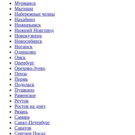
Мурманск
Мытищи
Набережные челны
Нахабино
Нижнекамск
Нижний Новгород
Новокузнецк
Новосибирск
Ногинск
Одинцово
Омск
Оренбург
Орехово-Зуево
Пенза
Пермь
Подольск
Пушкино
Раменское
Реутов
Ростов на дону
Рязань
Самара
Санкт-Петербург
Саратов
Сергиев Посад