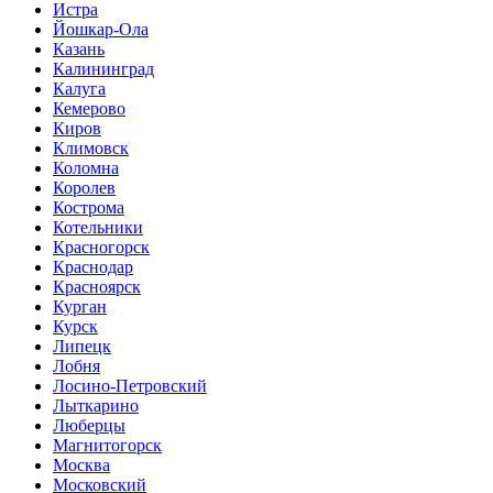
Истра
Йошкар-Ола
Казань
Калининград
Калуга
Кемерово
Киров
Климовск
Коломна
Королев
Кострома
Котельники
Красногорск
Краснодар
Красноярск
Курган
Курск
Липецк
Лобня
Лосино-Петровский
Лыткарино
Люберцы
Магнитогорск
Москва
Московский