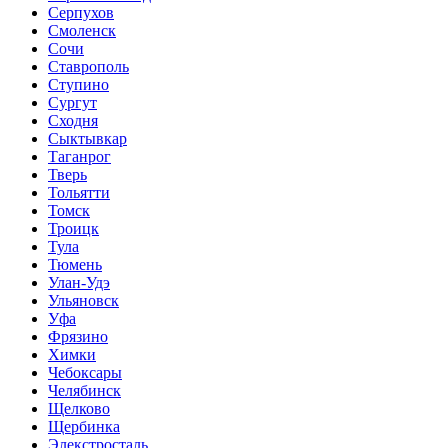
Серпухов
Смоленск
Сочи
Ставрополь
Ступино
Сургут
Сходня
Сыктывкар
Таганрог
Тверь
Тольятти
Томск
Троицк
Тула
Тюмень
Улан-Удэ
Ульяновск
Уфа
Фрязино
Химки
Чебоксары
Челябинск
Щелково
Щербинка
Элекстросталь