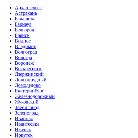
Архангельск
Астрахань
Балашиха
Барнаул
Белгород
Брянск
Видное
Владимир
Волгоград
Вологда
Воронеж
Воскресенск
Дзержинский
Долгопрудный
Домодедово
Екатеринбург
Железнодорожный
Жуковский
Звенигород
Зеленоград
Иваново
Ивантеевка
Ижевск
Иркутск