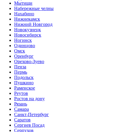
Мытищи
Набережные челны
Нахабино
Нижнекамск
Нижний Новгород
Новокузнецк
Новосибирск
Ногинск
Одинцово
Омск
Оренбург
Орехово-Зуево
Пенза
Пермь
Подольск
Пушкино
Раменское
Реутов
Ростов на дону
Рязань
Самара
Санкт-Петербург
Саратов
Сергиев Посад
Серпухов