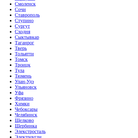
Смоленск
Сочи
Ставрополь
Ступино
Сургут
Сходня
Сыктывкар
Таганрог
Тверь
Тольятти
Томск
Троицк
Тула
Тюмень
Улан-Удэ
Ульяновск
Уфа
Фрязино
Химки
Чебоксары
Челябинск
Щелково
Щербинка
Элекстросталь
Электроугли