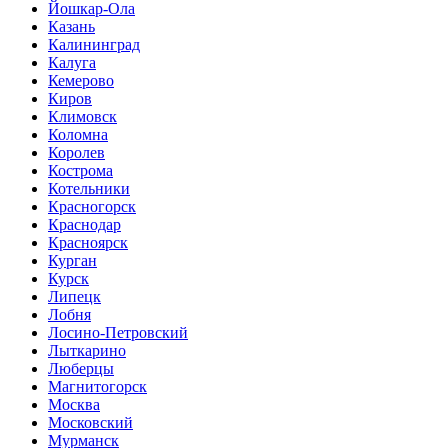
Йошкар-Ола
Казань
Калининград
Калуга
Кемерово
Киров
Климовск
Коломна
Королев
Кострома
Котельники
Красногорск
Краснодар
Красноярск
Курган
Курск
Липецк
Лобня
Лосино-Петровский
Лыткарино
Люберцы
Магнитогорск
Москва
Московский
Мурманск