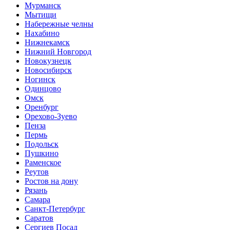
Мурманск
Мытищи
Набережные челны
Нахабино
Нижнекамск
Нижний Новгород
Новокузнецк
Новосибирск
Ногинск
Одинцово
Омск
Оренбург
Орехово-Зуево
Пенза
Пермь
Подольск
Пушкино
Раменское
Реутов
Ростов на дону
Рязань
Самара
Санкт-Петербург
Саратов
Сергиев Посад