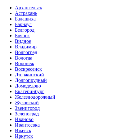
Архангельск
Астрахань
Балашиха
Барнаул
Белгород
Брянск
Видное
Владимир
Волгоград
Вологда
Воронеж
Воскресенск
Дзержинский
Долгопрудный
Домодедово
Екатеринбург
Железнодорожный
Жуковский
Звенигород
Зеленоград
Иваново
Ивантеевка
Ижевск
Иркутск