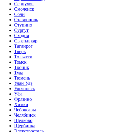
Серпухов
Смоленск
Сочи
Ставрополь
Ступино
Сургут
Сходня
Сыктывкар
Таганрог
Тверь
Тольятти
Томск
Троицк
Тула
Тюмень
Улан-Удэ
Ульяновск
Уфа
Фрязино
Химки
Чебоксары
Челябинск
Щелково
Щербинка
Элекстросталь