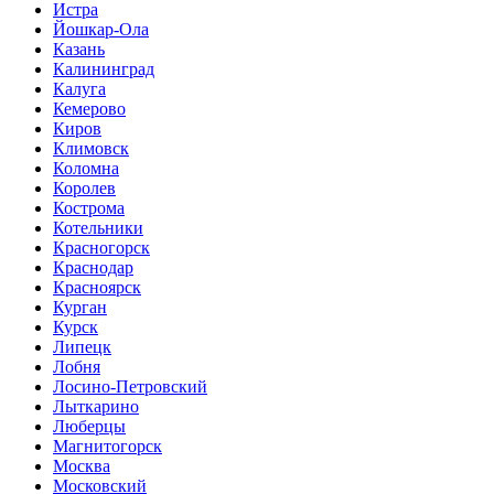
Истра
Йошкар-Ола
Казань
Калининград
Калуга
Кемерово
Киров
Климовск
Коломна
Королев
Кострома
Котельники
Красногорск
Краснодар
Красноярск
Курган
Курск
Липецк
Лобня
Лосино-Петровский
Лыткарино
Люберцы
Магнитогорск
Москва
Московский