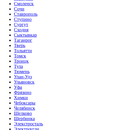
Смоленск
Сочи
Ставрополь
Ступино
Сургут
Сходня
Сыктывкар
Таганрог
Тверь
Тольятти
Томск
Троицк
Тула
Тюмень
Улан-Удэ
Ульяновск
Уфа
Фрязино
Химки
Чебоксары
Челябинск
Щелково
Щербинка
Элекстросталь
Электроугли