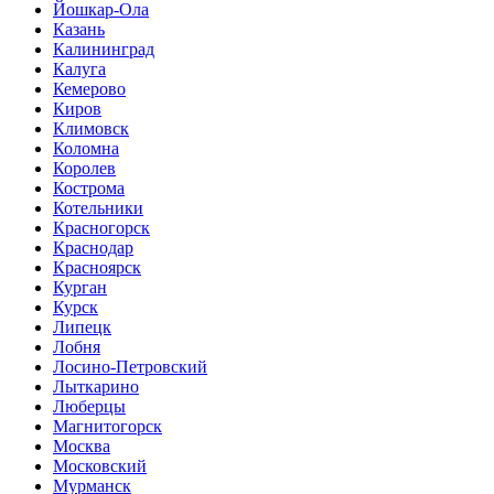
Йошкар-Ола
Казань
Калининград
Калуга
Кемерово
Киров
Климовск
Коломна
Королев
Кострома
Котельники
Красногорск
Краснодар
Красноярск
Курган
Курск
Липецк
Лобня
Лосино-Петровский
Лыткарино
Люберцы
Магнитогорск
Москва
Московский
Мурманск