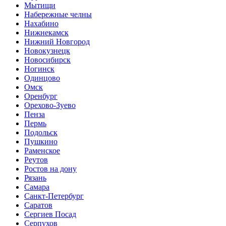
Мытищи
Набережные челны
Нахабино
Нижнекамск
Нижний Новгород
Новокузнецк
Новосибирск
Ногинск
Одинцово
Омск
Оренбург
Орехово-Зуево
Пенза
Пермь
Подольск
Пушкино
Раменское
Реутов
Ростов на дону
Рязань
Самара
Санкт-Петербург
Саратов
Сергиев Посад
Серпухов