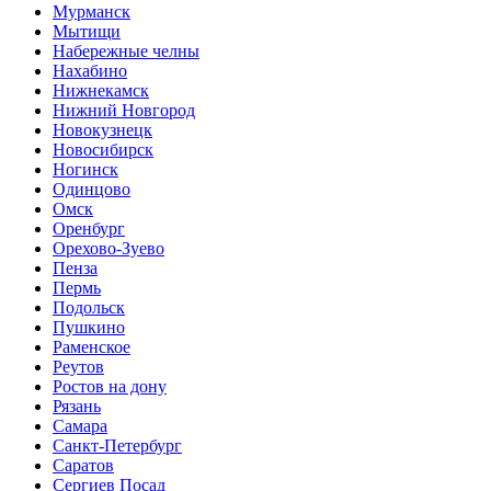
Мурманск
Мытищи
Набережные челны
Нахабино
Нижнекамск
Нижний Новгород
Новокузнецк
Новосибирск
Ногинск
Одинцово
Омск
Оренбург
Орехово-Зуево
Пенза
Пермь
Подольск
Пушкино
Раменское
Реутов
Ростов на дону
Рязань
Самара
Санкт-Петербург
Саратов
Сергиев Посад