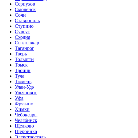
Серпухов
Смоленск
Сочи
Ставрополь
Ступино
Сургут
Сходня
Сыктывкар
Таганрог
Тверь
Тольятти
Томск
Троицк
Тула
Тюмень
Улан-Удэ
Ульяновск
Уфа
Фрязино
Химки
Чебоксары
Челябинск
Щелково
Щербинка
Элекстросталь