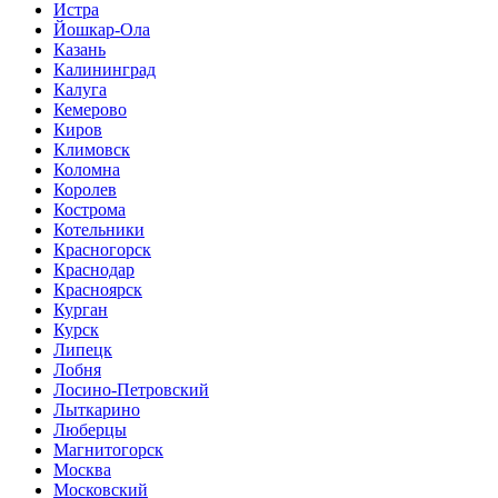
Истра
Йошкар-Ола
Казань
Калининград
Калуга
Кемерово
Киров
Климовск
Коломна
Королев
Кострома
Котельники
Красногорск
Краснодар
Красноярск
Курган
Курск
Липецк
Лобня
Лосино-Петровский
Лыткарино
Люберцы
Магнитогорск
Москва
Московский