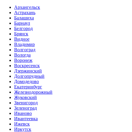
Архангельск
Астрахань
Балашиха
Барнаул
Белгород
Брянск
Видное
Владимир
Волгоград
Вологда
Воронеж
Воскресенск
Дзержинский
Долгопрудный
Домодедово
Екатеринбург
Железнодорожный
Жуковский
Звенигород
Зеленоград
Иваново
Ивантеевка
Ижевск
Иркутск