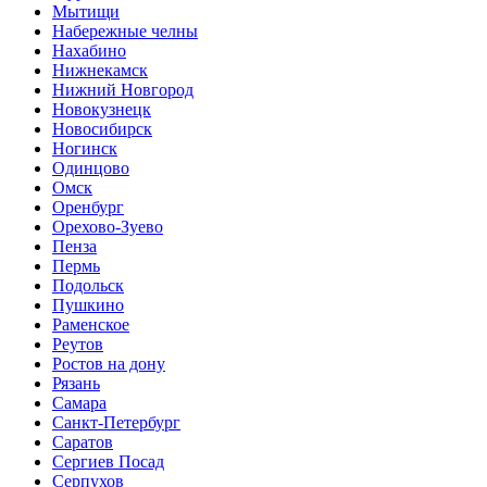
Мытищи
Набережные челны
Нахабино
Нижнекамск
Нижний Новгород
Новокузнецк
Новосибирск
Ногинск
Одинцово
Омск
Оренбург
Орехово-Зуево
Пенза
Пермь
Подольск
Пушкино
Раменское
Реутов
Ростов на дону
Рязань
Самара
Санкт-Петербург
Саратов
Сергиев Посад
Серпухов