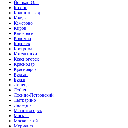
Йошкар-Ола
Казань
Калининград
Калуга
Кемерово
Киров
Климовск
Коломна
Королев
Кострома
Котельники
Красногорск
Краснодар
Красноярск
Курган
Курск
Липецк
Лобня
Лосино-Петровский
Лыткарино
Люберцы
Магнитогорск
Москва
Московский
Мурманск