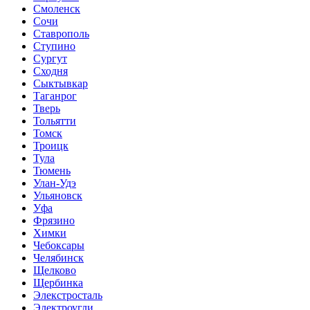
Смоленск
Сочи
Ставрополь
Ступино
Сургут
Сходня
Сыктывкар
Таганрог
Тверь
Тольятти
Томск
Троицк
Тула
Тюмень
Улан-Удэ
Ульяновск
Уфа
Фрязино
Химки
Чебоксары
Челябинск
Щелково
Щербинка
Элекстросталь
Электроугли