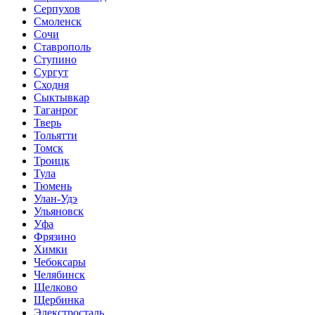
Серпухов
Смоленск
Сочи
Ставрополь
Ступино
Сургут
Сходня
Сыктывкар
Таганрог
Тверь
Тольятти
Томск
Троицк
Тула
Тюмень
Улан-Удэ
Ульяновск
Уфа
Фрязино
Химки
Чебоксары
Челябинск
Щелково
Щербинка
Элекстросталь