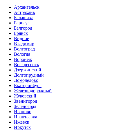
Архангельск
Астрахань
Балашиха
Барнаул
Белгород
Брянск
Видное
Владимир
Волгоград
Вологда
Воронеж
Воскресенск
Дзержинский
Долгопрудный
Домодедово
Екатеринбург
Железнодорожный
Жуковский
Звенигород
Зеленоград
Иваново
Ивантеевка
Ижевск
Иркутск