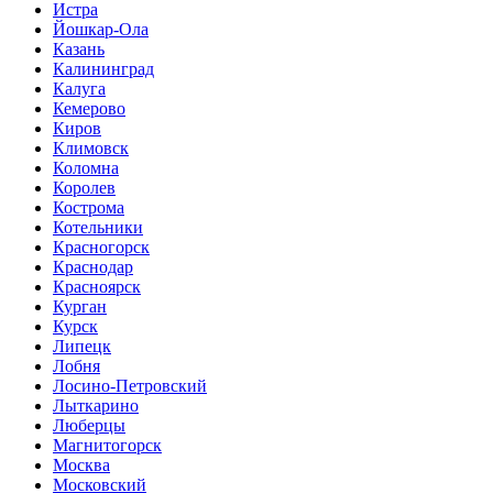
Истра
Йошкар-Ола
Казань
Калининград
Калуга
Кемерово
Киров
Климовск
Коломна
Королев
Кострома
Котельники
Красногорск
Краснодар
Красноярск
Курган
Курск
Липецк
Лобня
Лосино-Петровский
Лыткарино
Люберцы
Магнитогорск
Москва
Московский