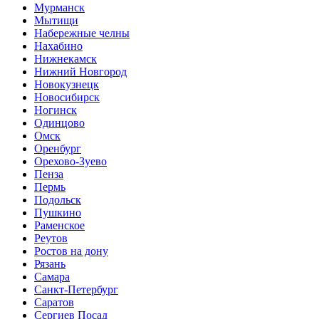
Мурманск
Мытищи
Набережные челны
Нахабино
Нижнекамск
Нижний Новгород
Новокузнецк
Новосибирск
Ногинск
Одинцово
Омск
Оренбург
Орехово-Зуево
Пенза
Пермь
Подольск
Пушкино
Раменское
Реутов
Ростов на дону
Рязань
Самара
Санкт-Петербург
Саратов
Сергиев Посад